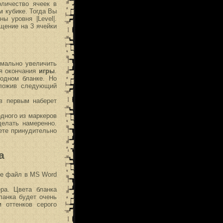
оличество ячеек в
 кубике. Тогда Вы
ы уровня |Level|.
щение на 3 ячейки
имально увеличить
я окончания
игры
.
одном бланке. Но
иложив следующий
ов первым наберет
дного из маркеров
делать намеренно.
ете принудительно
а
те файл в MS Word
а. Цвета бланка
ланка будет очень
 оттенков серого