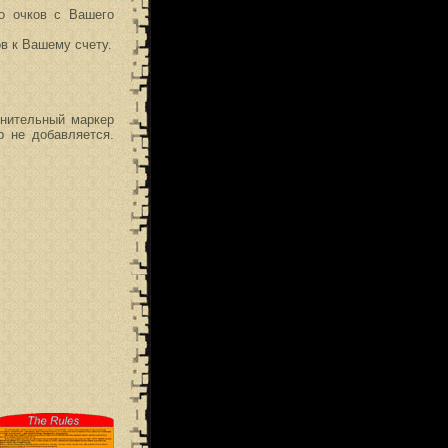
во очков с Вашего
в к Вашему счету.
нительный маркер
р не добавляется.