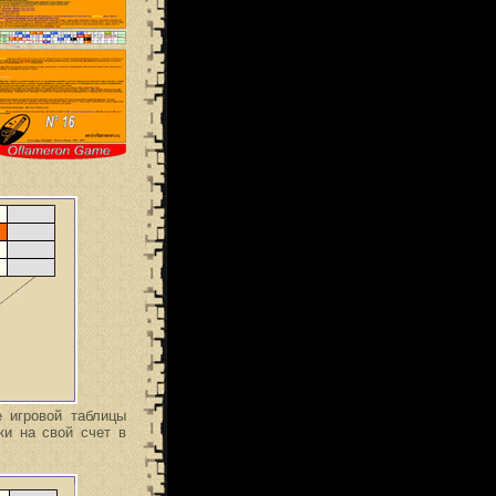
 игровой таблицы
ки на свой счет в